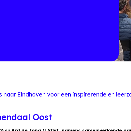
s naar Eindhoven voor een inspirerende en leer
nendaal Oost
O)
en
Ard de Jong (LATEI, namens samenwerkende part