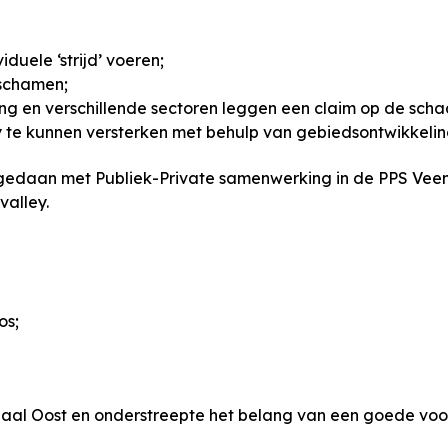
iduele ‘strijd’ voeren;
eschamen;
ing en verschillende sectoren leggen een claim op de scha
te kunnen versterken met behulp van gebiedsontwikkelin
edaan met Publiek-Private samenwerking in de PPS Veene
valley.
os;
al Oost en onderstreepte het belang van een goede voorb