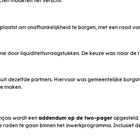
ten maakten het verschil.
plaatst om onafhankelijkheid te borgen, met een raad va
ame door liquiditeitsvraagstukken. De keuze was: naar de 
t dezelfde partners. Hiervoor was gemeentelijke borgstel
 te maken.
ançois wordt een
addendum op de two-pager
opgesteld. 
 raden te gaan binnen het inwerkprogramma. Inclusief d