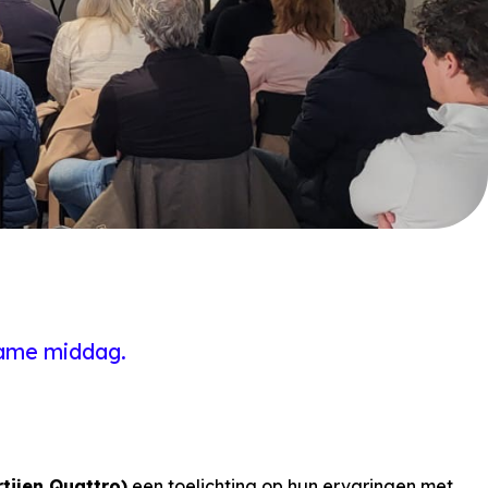
zame middag.
ijen Quattro)
een toelichting op hun ervaringen met