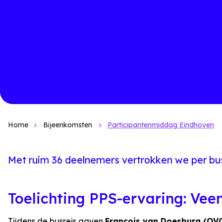
Home
Bijeenkomsten
Participantenmiddag Eindhoven
Met ruim 36 deelnemers vertrokken we per bu
Toelichting PPS-ervaring: Vee
Tijdens de busreis gaven
François van Doesburg (OV