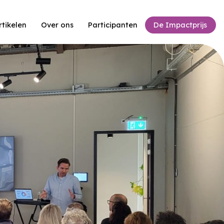
rtikelen
Over ons
Participanten
De Impactprijs