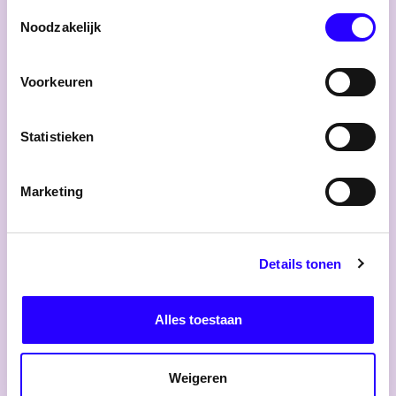
Toestemmingsselectie
Noodzakelijk
Voorkeuren
Statistieken
Marketing
10 februari 2026
Interview
Details tonen
‘Samenwerking is geen randvoorwaarde,
maar bepalend voor de voortgang’
Alles toestaan
Weigeren