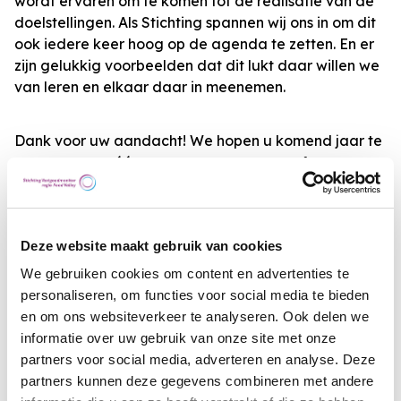
wordt ervaren om te komen tot de realisatie van de
doelstellingen. Als Stichting spannen wij ons in om dit
ook iedere keer hoog op de agenda te zetten. En er
zijn gelukkig voorbeelden dat dit lukt daar willen we
van leren en elkaar daar in meenemen.
Dank voor uw aandacht! We hopen u komend jaar te
ontmoeten op één van onze congressen of
bijeenkomsten.
Wouter van den Top
Deze website maakt gebruik van cookies
Bestuurslid Stichting Vastgoed Monitor FoodValley
We gebruiken cookies om content en advertenties te
personaliseren, om functies voor social media te bieden
Blijf de ontwikkelingen volgen op onze website!
en om ons websiteverkeer te analyseren. Ook delen we
informatie over uw gebruik van onze site met onze
partners voor social media, adverteren en analyse. Deze
#regiofoodvalley #woningmarkt #vastgoed #wonen
partners kunnen deze gegevens combineren met andere
#woonagenda