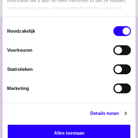
informatie die u aan ze heeft verstrekt of die ze hebben
verzameld op basis van uw gebruik van hun services.
Toestemmingsselectie
Noodzakelijk
Ook
interessant
Voorkeuren
Statistieken
Marketing
Details tonen
7 mei 2025
Alles toestaan
Regionieuws